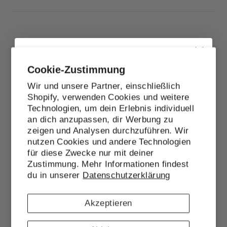
Das könnte dir auch gefallen
Cookie-Zustimmung
Wir und unsere Partner, einschließlich
Shopify, verwenden Cookies und weitere
Technologien, um dein Erlebnis individuell
10% Rabatt
an dich anzupassen, dir Werbung zu
zeigen und Analysen durchzuführen. Wir
Melde dich zum Newsletter an und erhalte
nutzen Cookies und andere Technologien
10% Rabatt auf den nächsten Einkauf!
für diese Zwecke nur mit deiner
Zustimmung. Mehr Informationen findest
EMAIL
du in unserer
Datenschutzerklärung
Akzeptieren
Jetzt anmelden