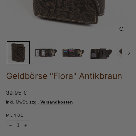
Schlie
(Esc)
Geldbörse "Flora" Antikbraun
Normaler
39,95 €
Preis
inkl. MwSt. zzgl.
Versandkosten
MENGE
−
+