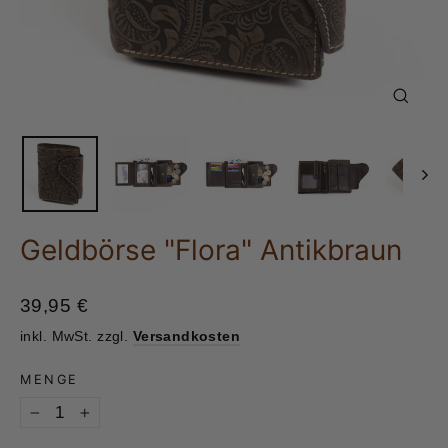
Schlie
(Esc)
Geldbörse "Flora" Antikbraun
Normaler
39,95 €
Preis
inkl. MwSt. zzgl.
Versandkosten
MENGE
−
+