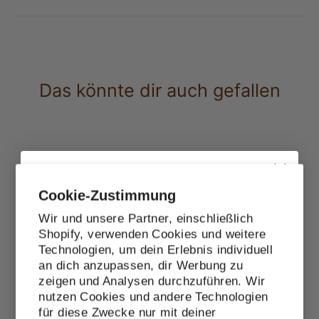
Das könnte dir auch gefallen
Cookie-Zustimmung
Wir und unsere Partner, einschließlich
Shopify, verwenden Cookies und weitere
Technologien, um dein Erlebnis individuell
10% Rabatt
an dich anzupassen, dir Werbung zu
zeigen und Analysen durchzuführen. Wir
Melde dich zum Newsletter an und erhalte
nutzen Cookies und andere Technologien
10% Rabatt auf den nächsten Einkauf!
für diese Zwecke nur mit deiner