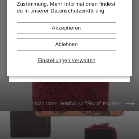
Zustimmung. Mehr Informationen findest
Geldbörse "Flora" Antikbraun
EMAIL
du in unserer
Datenschutzerklärung
39,95 €
Akzeptieren
Jetzt anmelden
Ablehnen
Das sagen unsere Kunden
Einstellungen verwalten
Nächster: Geldbörse "Flora" Knallrot