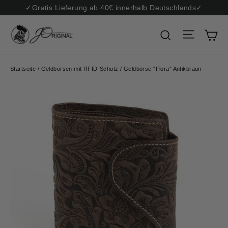
Direkt
✓Gratis Lieferung ab 40€ innerhalb Deutschlands✓
zum
Inhalt
Seiten
E
Suche
Startseite
/
Geldbörsen mit RFID-Schutz
/
Geldbörse "Flora" Antikbraun